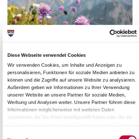
Montag, 01.06.2026
Diese Webseite verwendet Cookies
15:30 Uhr, Itzehoe
Gottesdienst im Olendeel
Wir verwenden Cookies, um Inhalte und Anzeigen zu
(Krankenhausseelsorge im Klinikum Itzehoe)
personalisieren, Funktionen für soziale Medien anbieten zu
können und die Zugriffe auf unsere Website zu analysieren.
Itzehoe
Außerdem geben wir Informationen zu Ihrer Verwendung
mehr Infos
unserer Website an unsere Partner für soziale Medien,
Werbung und Analysen weiter. Unsere Partner führen diese
Informationen möglicherweise mit weiteren Daten
zusammen, die Sie ihnen bereitgestellt haben oder die sie
im Rahmen Ihrer Nutzung der Dienste gesammelt haben.
Einwilligungsauswahl