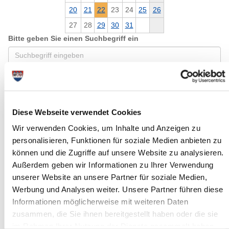
20
21
22
23
24
25
26
27
28
29
30
31
Bitte geben Sie einen Suchbegriff ein
Monat
Diese Webseite verwendet Cookies
Ort
Wir verwenden Cookies, um Inhalte und Anzeigen zu
personalisieren, Funktionen für soziale Medien anbieten zu
können und die Zugriffe auf unsere Website zu analysieren.
Kategorie
Außerdem geben wir Informationen zu Ihrer Verwendung
unserer Website an unsere Partner für soziale Medien,
Werbung und Analysen weiter. Unsere Partner führen diese
Informationen möglicherweise mit weiteren Daten
zusammen, die Sie ihnen bereitgestellt haben oder die sie
im Rahmen Ihrer Nutzung der Dienste gesammelt haben.