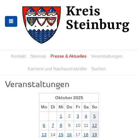
Zur
Zum
Navigation
Inhalt
springen
springen
Kontakt
Sitemap
Presse & Aktuelles
Veranstaltungen
Karriere und Nachwuchskräfte
Suchen
Veranstaltungen
Oktober 2025
Mo
Di
Mi
Do
Fr
Sa
So
1
2
3
4
5
6
7
8
9
10
11
12
13
14
15
16
17
18
19