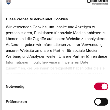
Sie haben Veranstaltungen nach den folgenden Kriterien gefiltert:
Tag:
Samstag, 18.10.2025
Gefundene Veranstaltungen :
3
Diese Webseite verwendet Cookies
Seite
1
von
1
Wir verwenden Cookies, um Inhalte und Anzeigen zu
personalisieren, Funktionen für soziale Medien anbieten zu
1
können und die Zugriffe auf unsere Website zu analysieren.
Außerdem geben wir Informationen zu Ihrer Verwendung
unserer Website an unsere Partner für soziale Medien,
Werbung und Analysen weiter. Unsere Partner führen diese
Informationen möglicherweise mit weiteren Daten
zusammen, die Sie ihnen bereitgestellt haben oder die sie
im Rahmen Ihrer Nutzung der Dienste gesammelt haben.
Samstag, 18.10.2025
Einwilligungsauswahl
Notwendig
11:00 Uhr, Lägerdorf
Kinderkirche
(Ev.-Luth. Kirchengemeinde Lägerdorf)
Präferenzen
Lägerdorf