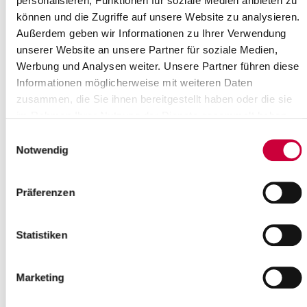
personalisieren, Funktionen für soziale Medien anbieten zu
Sie haben Veranstaltungen nach den folgenden Kriterien gefiltert:
können und die Zugriffe auf unsere Website zu analysieren.
Tag:
Montag, 29.09.2025
Außerdem geben wir Informationen zu Ihrer Verwendung
Gefundene Veranstaltungen :
2
unserer Website an unsere Partner für soziale Medien,
Seite
1
von
1
Werbung und Analysen weiter. Unsere Partner führen diese
Informationen möglicherweise mit weiteren Daten
1
zusammen, die Sie ihnen bereitgestellt haben oder die sie
im Rahmen Ihrer Nutzung der Dienste gesammelt haben.
Einwilligungsauswahl
Notwendig
Präferenzen
Montag, 29.09.2025
Statistiken
14:30 Uhr - 17:00 Uhr, Wilster
Spielenachmittag
(Ev.-Luth. Kirchengemeinde Wilster)
Marketing
Wilster