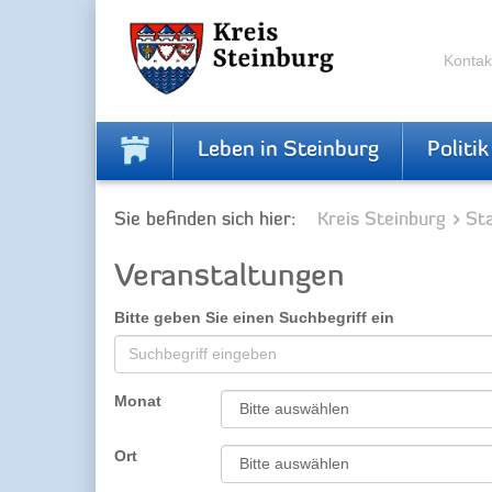
Zur
Zum
Navigation
Inhalt
springen
springen
Kontak
Leben in Steinburg
Politik
Sie befinden sich hier:
Kreis Steinburg
Sta
Veranstaltungen
Bitte geben Sie einen Suchbegriff ein
Monat
Ort