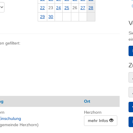
22
23
24
25
26
27
28
29
30
V
Si
ei
 gefiltert:
Z
ng
Ort
orn
Herzhorn
Einschulung
mehr Infos
engemeinde Herzhorn)