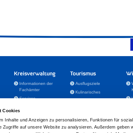
Kreisverwaltung
Tourismus
Wi
Informationen der
Ausflugsziele
Fachämter
Kulinarisches
Services
Aktivitäten in Holstein
e
Karriere und
Unterkünfte
t Cookies
Nachwuchskräfte
Veranstaltungen
 Inhalte und Anzeigen zu personalisieren, Funktionen für sozia
Notdienste
e Zugriffe auf unsere Website zu analysieren. Außerdem geben w
Bekanntmachungen