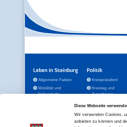
Leben in Steinburg
Politik
Allgemeine Fakten
Kreispräsident
Mobilität und
Kreistag und
Nahverkehr
Ausschüsse
Bauen und Wohnen
Die/Der Beauftragt
Diese Webseite verwende
für Menschen mit
Kultur und Freizeit
Behinderung
Wir verwenden Cookies, um
Familie
anbieten zu können und di
Der
Gesundheit