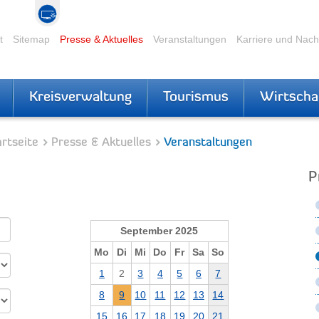
t
Sitemap
Presse & Aktuelles
Veranstaltungen
Karriere und Nac
Kreisverwaltung
Tourismus
Wirtscha
rtseite
Presse & Aktuelles
Veranstaltungen
P
September 2025
Mo
Di
Mi
Do
Fr
Sa
So
1
2
3
4
5
6
7
8
9
10
11
12
13
14
15
16
17
18
19
20
21