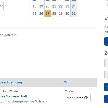
18
19
20
21
22
23
24
25
26
27
28
29
30
31
V
Si
ei
 gefiltert:
Z
beschreibung
Ort
 Uhr, Wilster
Wilster
n in Gemeinschaft
mehr Infos
Luth. Kirchengemeinde Wilster)