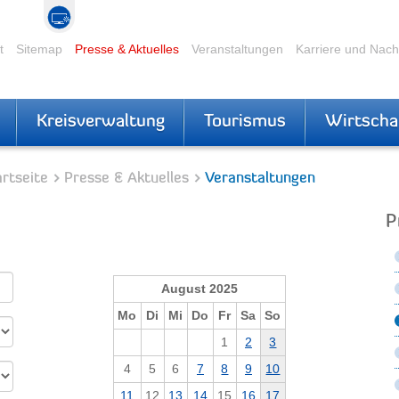
t
Sitemap
Presse & Aktuelles
Veranstaltungen
Karriere und Nac
Kreisverwaltung
Tourismus
Wirtscha
rtseite
Presse & Aktuelles
Veranstaltungen
P
August 2025
Mo
Di
Mi
Do
Fr
Sa
So
1
2
3
4
5
6
7
8
9
10
11
12
13
14
15
16
17