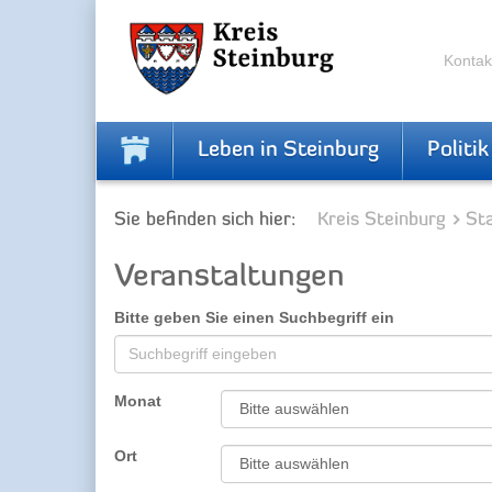
Zur
Zum
Navigation
Inhalt
springen
springen
Kontak
Leben in Steinburg
Politik
Sie befinden sich hier:
Kreis Steinburg
Sta
Veranstaltungen
Bitte geben Sie einen Suchbegriff ein
Monat
Ort