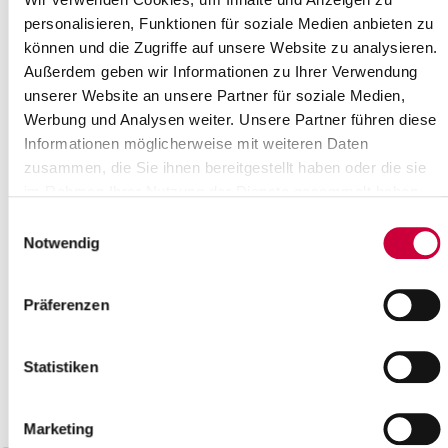
21
22
23
24
25
26
27
personalisieren, Funktionen für soziale Medien anbieten zu
können und die Zugriffe auf unsere Website zu analysieren.
28
29
30
31
Außerdem geben wir Informationen zu Ihrer Verwendung
Bitte geben Sie einen Suchbegriff ein
unserer Website an unsere Partner für soziale Medien,
Werbung und Analysen weiter. Unsere Partner führen diese
Informationen möglicherweise mit weiteren Daten
Monat
zusammen, die Sie ihnen bereitgestellt haben oder die sie
im Rahmen Ihrer Nutzung der Dienste gesammelt haben.
Einwilligungsauswahl
Ort
Notwendig
Kategorie
Präferenzen
Statistiken
Marketing