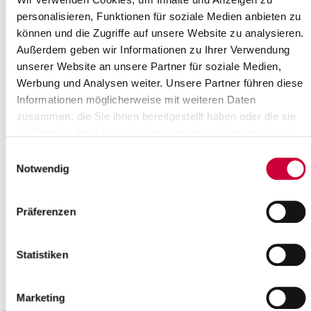
18
19
20
21
22
23
24
personalisieren, Funktionen für soziale Medien anbieten zu
können und die Zugriffe auf unsere Website zu analysieren.
25
26
27
28
29
30
Außerdem geben wir Informationen zu Ihrer Verwendung
Bitte geben Sie einen Suchbegriff ein
unserer Website an unsere Partner für soziale Medien,
Werbung und Analysen weiter. Unsere Partner führen diese
Informationen möglicherweise mit weiteren Daten
Monat
zusammen, die Sie ihnen bereitgestellt haben oder die sie
im Rahmen Ihrer Nutzung der Dienste gesammelt haben.
Einwilligungsauswahl
Ort
Notwendig
Kategorie
Präferenzen
Statistiken
Marketing