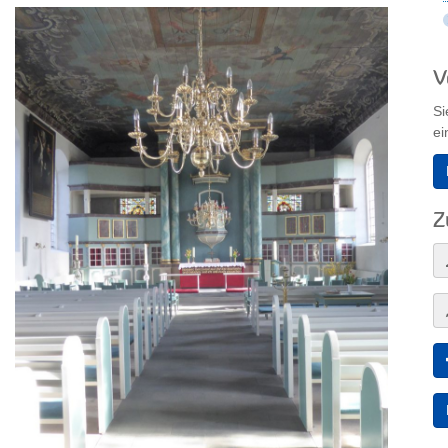
V
Si
ei
Z