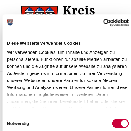
Zur
Zum
Navigation
Inhalt
springen
springen
Diese Webseite verwendet Cookies
Wir verwenden Cookies, um Inhalte und Anzeigen zu
Kontakt
Sitemap
Presse & Aktuelles
Veranstaltungen
personalisieren, Funktionen für soziale Medien anbieten zu
Karriere und Nachwuchskräfte
Suchen
können und die Zugriffe auf unsere Website zu analysieren.
Außerdem geben wir Informationen zu Ihrer Verwendung
Pressemitteilungen
unserer Website an unsere Partner für soziale Medien,
Werbung und Analysen weiter. Unsere Partner führen diese
Aufhebung der Aufstallungspflicht im
Informationen möglicherweise mit weiteren Daten
zusammen, die Sie ihnen bereitgestellt haben oder die sie
Kreis Steinburg
im Rahmen Ihrer Nutzung der Dienste gesammelt haben.
Im Kreis Steinburg läuft die aktuell geltende Allgemeinverfügung
Einwilligungsauswahl
zur Aufstallungspflicht für Geflügel zum 31. März 2026 aus. Ab
Notwendig
dem 01. April 2026...