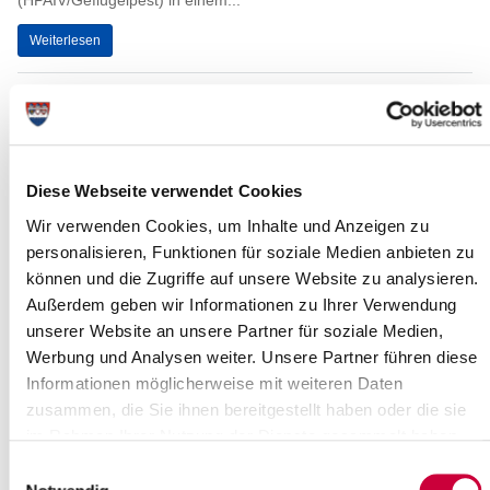
(HPAIV/Geflügelpest) in einem...
Weiterlesen
Geflügelpest in Schleswig-Holstein:
Geflügelpestausbruch in der Gemeinde
Süderau amtlich bestätigt
Diese Webseite verwendet Cookies
19.11.2025: Am Sonntag, den 16. November 2025 ist der
Ausbruch des hochpathogenen aviären Influenzavirus
Wir verwenden Cookies, um Inhalte und Anzeigen zu
(HPAIV/Geflügelpest) des Subtyps H5N1 in...
personalisieren, Funktionen für soziale Medien anbieten zu
können und die Zugriffe auf unsere Website zu analysieren.
Weiterlesen
Außerdem geben wir Informationen zu Ihrer Verwendung
unserer Website an unsere Partner für soziale Medien,
Itzehoe leuchtet Orange: Lichterumzug
Werbung und Analysen weiter. Unsere Partner führen diese
zum Internationalen Tag gegen Gewalt
Informationen möglicherweise mit weiteren Daten
an Frauen und Mädchen
zusammen, die Sie ihnen bereitgestellt haben oder die sie
im Rahmen Ihrer Nutzung der Dienste gesammelt haben.
Itzehoe, 18.11.2025 – Anlässlich des Internationalen Tags gegen
Gewalt an Frauen und Mädchen findet am 25. November 2025
Einwilligungsauswahl
ein Lichterumzug in Itzehoe...