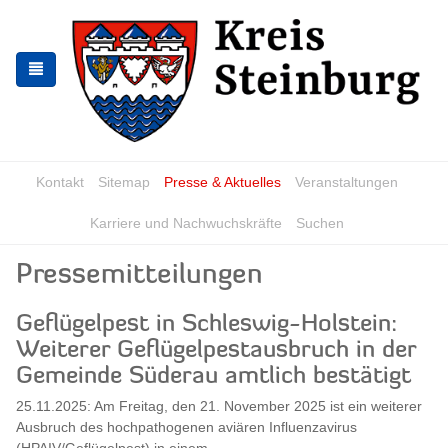
Zur
Zum
Navigation
Inhalt
springen
springen
Kontakt
Sitemap
Presse & Aktuelles
Veranstaltungen
Karriere und Nachwuchskräfte
Suchen
Pressemitteilungen
Geflügelpest in Schleswig-Holstein:
Weiterer Geflügelpestausbruch in der
Gemeinde Süderau amtlich bestätigt
25.11.2025: Am Freitag, den 21. November 2025 ist ein weiterer
Ausbruch des hochpathogenen aviären Influenzavirus