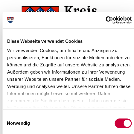
Zur
Zum
Navigation
Inhalt
springen
springen
Diese Webseite verwendet Cookies
Wir verwenden Cookies, um Inhalte und Anzeigen zu
Kontakt
Sitemap
Presse & Aktuelles
Veranstaltungen
personalisieren, Funktionen für soziale Medien anbieten zu
können und die Zugriffe auf unsere Website zu analysieren.
Karriere und Nachwuchskräfte
Suchen
Außerdem geben wir Informationen zu Ihrer Verwendung
unserer Website an unsere Partner für soziale Medien,
Pressemitteilungen
Werbung und Analysen weiter. Unsere Partner führen diese
Informationen möglicherweise mit weiteren Daten
STADTRADELN mit Teilnahmerekorden
zusammen, die Sie ihnen bereitgestellt haben oder die sie
14.07.2023 - Das STADTRADELN im Kreis Steinburg hat neue
im Rahmen Ihrer Nutzung der Dienste gesammelt haben.
Teilnahmerekorde erreicht: Insgesamt ha-ben 2.275 Menschen
Einwilligungsauswahl
teilgenommen, eine...
Notwendig
Weiterlesen