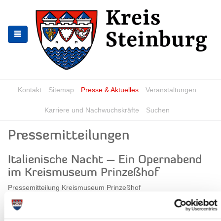
Zur
Zum
Navigation
Inhalt
springen
springen
Kontakt
Sitemap
Presse & Aktuelles
Veranstaltungen
Karriere und Nachwuchskräfte
Suchen
Pressemitteilungen
Italienische Nacht – Ein Opernabend
im Kreismuseum Prinzeßhof
Pressemitteilung Kreismuseum Prinzeßhof
18.03.2025: Ein Abend voller Leidenschaft und großer Gefühle
erwartet die Gäste des Kreismuseums Prinzeßhof...