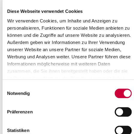
Weiterlesen
Diese Webseite verwendet Cookies
Wir verwenden Cookies, um Inhalte und Anzeigen zu
Vollsperrung der Klappbrücke
personalisieren, Funktionen für soziale Medien anbieten zu
Heiligenstedten
können und die Zugriffe auf unsere Website zu analysieren.
10.04.2025: Es ist wieder soweit: Mittwoch, den 16. April 2025,
Außerdem geben wir Informationen zu Ihrer Verwendung
wird die Klappbrücke in Heiligenstedten im Zuge der Kreisstraße
unserer Website an unsere Partner für soziale Medien,
11 vollgesperrt. Die...
Werbung und Analysen weiter. Unsere Partner führen diese
Informationen möglicherweise mit weiteren Daten
Weiterlesen
zusammen, die Sie ihnen bereitgestellt haben oder die sie
im Rahmen Ihrer Nutzung der Dienste gesammelt haben.
Stadtradeln 2025: Steinburg ist dabei!
Einwilligungsauswahl
Notwendig
07.04.2025: Es geht in die 9. Runde für den Kreis Steinburg und
wir sind gewachsen. Gemeinsam mit Brokdorf, Glückstadt,
Itzehoe, Kellinghusen,...
Präferenzen
Weiterlesen
Statistiken