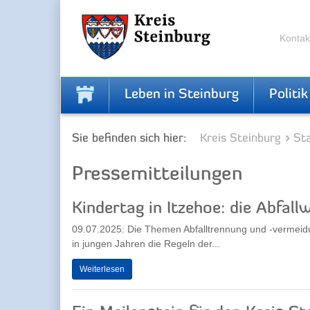
Zur
Zum
Navigation
Inhalt
springen
springen
Kontak
Leben in Steinburg
Politik
Sie befinden sich hier:
Kreis Steinburg
Sta
Pressemitteilungen
Kindertag in Itzehoe: die Abfallw
09.07.2025: Die Themen Abfalltrennung und -vermeidung
in jungen Jahren die Regeln der...
Weiterlesen