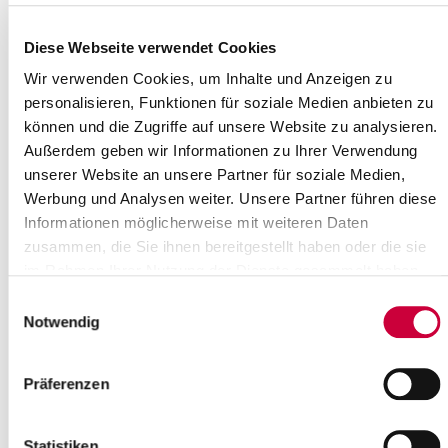
Kulturförderpreises 2024/2025 ein.
Gemeinsam mit einer Begleitperson...
Diese Webseite verwendet Cookies
Weiterlesen
Wir verwenden Cookies, um Inhalte und Anzeigen zu
personalisieren, Funktionen für soziale Medien anbieten zu
können und die Zugriffe auf unsere Website zu analysieren.
Sonderausstellung im Kreismuseum
Außerdem geben wir Informationen zu Ihrer Verwendung
Prinzeßhof: Gisela Bührmann -
unserer Website an unsere Partner für soziale Medien,
Lebenswerk 1925-2011
Werbung und Analysen weiter. Unsere Partner führen diese
26.06.2025: Sonderausstellung im
Informationen möglicherweise mit weiteren Daten
Kreismuseum Prinzeßhof
vom 29. Juni
zusammen, die Sie ihnen bereitgestellt haben oder die sie
bis 24. August 2025
im Rahmen Ihrer Nutzung der Dienste gesammelt haben.
Einwilligungsauswahl
Anlässlich des 100. Geburtstags der
Notwendig
Hamburger Künstlerin...
Weiterlesen
Präferenzen
Statistiken