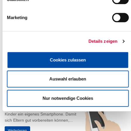
Teilsperrung der Parkflächen bei der
Verkehrsaufsicht
Marketing
26.06.2025: Ab kommenden Dienstag,
dem
01.07.2025
, finden
Ausbesserungsarbeiten an der
Parkdeckbeschichtung bei der
Details zeigen
Verkehrsaufsicht statt.
Die...
Cookies zulassen
Weiterlesen
Auswahl erlauben
Das erste Smartphone: Gemeinsam
sicher in die digitale Welt starten
Nur notwendige Cookies
25.06.2025: Mit dem Übergang auf die
weiterführende Schule erhalten viele
Kinder ein eigenes Smartphone. Damit
sich Eltern gut vorbereiten können,...
Weiterlesen