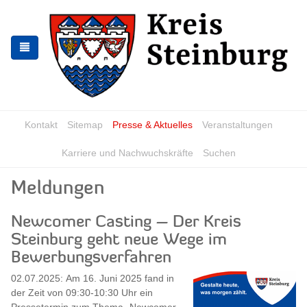
Zur
Zum
Navigation
Inhalt
springen
springen
Kontakt
Sitemap
Presse & Aktuelles
Veranstaltungen
Karriere und Nachwuchskräfte
Suchen
Meldungen
Newcomer Casting – Der Kreis
Steinburg geht neue Wege im
Bewerbungsverfahren
02.07.2025: Am 16. Juni 2025 fand in
der Zeit von 09:30-10:30 Uhr ein