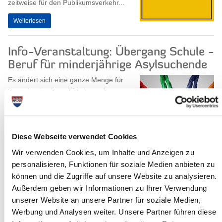
zeitweise für den Publikumsverkehr...
Weiterlesen
Info-Veranstaltung: Übergang Schule -
Beruf für minderjährige Asylsuchende
Es ändert sich eine ganze Menge für
junge Leute, die volljährig werden –
das gilt ganz besonders auch für
minderjährige Asylsuchende.
Wie sieht es...
Diese Webseite verwendet Cookies
Weiterlesen
Wir verwenden Cookies, um Inhalte und Anzeigen zu
personalisieren, Funktionen für soziale Medien anbieten zu
können und die Zugriffe auf unsere Website zu analysieren.
Außerdem geben wir Informationen zu Ihrer Verwendung
Beteiligung der Öffentlichkeit an der
unserer Website an unsere Partner für soziale Medien,
Werbung und Analysen weiter. Unsere Partner führen diese
Ausweisung von Badegewässern