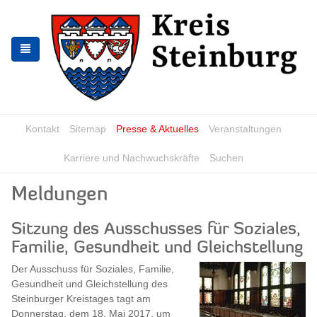
Zur
Zum
Navigation
Inhalt
springen
springen
Kontakt
Sitemap
Presse & Aktuelles
Veranstaltungen
Karriere und Nachwuchskräfte
Suchen
Meldungen
Sitzung des Ausschusses für Soziales,
Familie, Gesundheit und Gleichstellung
Der Ausschuss für Soziales, Familie,
Gesundheit und Gleichstellung des
Steinburger Kreistages tagt am
Donnerstag, dem 18. Mai 2017, um