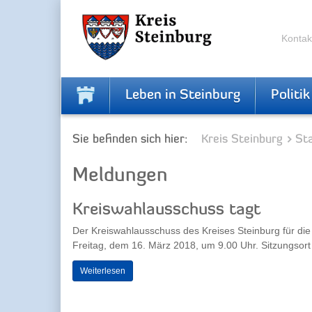
Zur
Zum
Navigation
Inhalt
springen
springen
Kontak
Leben in Steinburg
Politik
Sie befinden sich hier:
Kreis Steinburg
Sta
Meldungen
Kreiswahlausschuss tagt
Der Kreiswahlausschuss des Kreises Steinburg für di
Freitag, dem 16. März 2018, um 9.00 Uhr. Sitzungsort i
Weiterlesen