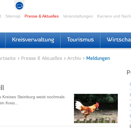
t
Sitemap
Presse & Aktuelles
Veranstaltungen
Karriere und Nac
Kreisverwaltung
Tourismus
Wirtscha
rtseite
Presse & Aktuelles
Archiv
Meldungen
P
ll
 Kreises Steinburg weist nochmals
m Kreis...