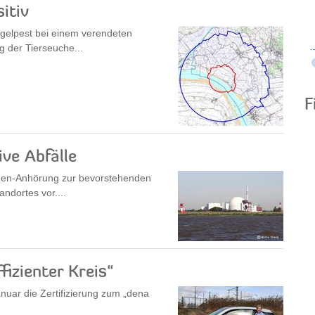
itiv
ügelpest bei einem verendeten
g der Tierseuche...
F
ve Abfälle
nnen-Anhörung zur bevorstehenden
ndortes vor....
fizienter Kreis“
anuar die Zertifizierung zum „dena