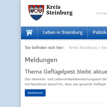
Zur
Zum
Navigation
Inhalt
springen
springen
Kontak
Leben in Steinburg
Politik
Sie befinden sich hier:
Kreis Steinburg
Sta
Meldungen
Thema Geflügelpest bleibt aktue
Das Veterinär- und Lebensmittelüberwachungsamt des
mit Nachdruck darauf hin, dass das gesamte Geflügel i
Weiterlesen