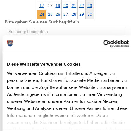
17
18
19
20
21
22
23
24
25
26
27
28
29
30
Bitte geben Sie einen Suchbegriff ein
Monat
Diese Webseite verwendet Cookies
Ort
Wir verwenden Cookies, um Inhalte und Anzeigen zu
personalisieren, Funktionen für soziale Medien anbieten zu
können und die Zugriffe auf unsere Website zu analysieren.
Kategorie
Außerdem geben wir Informationen zu Ihrer Verwendung
unserer Website an unsere Partner für soziale Medien,
Werbung und Analysen weiter. Unsere Partner führen diese
Informationen möglicherweise mit weiteren Daten
zusammen, die Sie ihnen bereitgestellt haben oder die sie
im Rahmen Ihrer Nutzung der Dienste gesammelt haben.