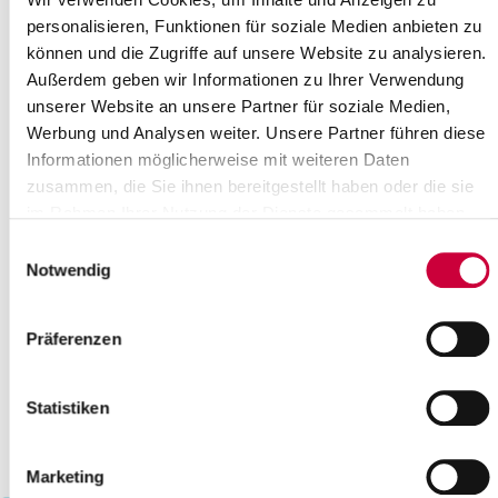
17
18
19
20
21
22
23
personalisieren, Funktionen für soziale Medien anbieten zu
können und die Zugriffe auf unsere Website zu analysieren.
24
25
26
27
28
29
30
Außerdem geben wir Informationen zu Ihrer Verwendung
Bitte geben Sie einen Suchbegriff ein
unserer Website an unsere Partner für soziale Medien,
Werbung und Analysen weiter. Unsere Partner führen diese
Informationen möglicherweise mit weiteren Daten
Monat
zusammen, die Sie ihnen bereitgestellt haben oder die sie
im Rahmen Ihrer Nutzung der Dienste gesammelt haben.
Einwilligungsauswahl
Ort
Notwendig
Kategorie
Präferenzen
Statistiken
Marketing