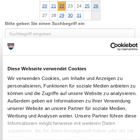
20
21
22
23
24
25
26
27
28
29
30
31
Bitte geben Sie einen Suchbegriff ein
Monat
Diese Webseite verwendet Cookies
Ort
Wir verwenden Cookies, um Inhalte und Anzeigen zu
personalisieren, Funktionen für soziale Medien anbieten zu
können und die Zugriffe auf unsere Website zu analysieren.
Kategorie
Außerdem geben wir Informationen zu Ihrer Verwendung
unserer Website an unsere Partner für soziale Medien,
Werbung und Analysen weiter. Unsere Partner führen diese
Informationen möglicherweise mit weiteren Daten
zusammen, die Sie ihnen bereitgestellt haben oder die sie
im Rahmen Ihrer Nutzung der Dienste gesammelt haben.