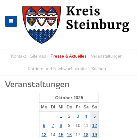
Zur
Zum
Navigation
Inhalt
springen
springen
Kontakt
Sitemap
Presse & Aktuelles
Veranstaltungen
Karriere und Nachwuchskräfte
Suchen
Veranstaltungen
Oktober 2025
Mo
Di
Mi
Do
Fr
Sa
So
1
2
3
4
5
6
7
8
9
10
11
12
13
14
15
16
17
18
19