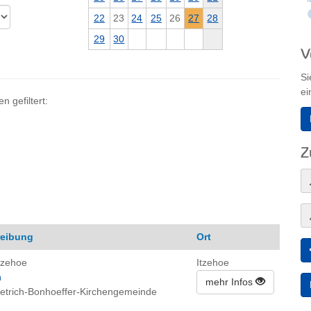
22
23
24
25
26
27
28
29
30
V
Si
ei
 gefiltert:
Z
reibung
Ort
tzehoe
Itzehoe
n
mehr Infos
Dietrich-Bonhoeffer-Kirchengemeinde