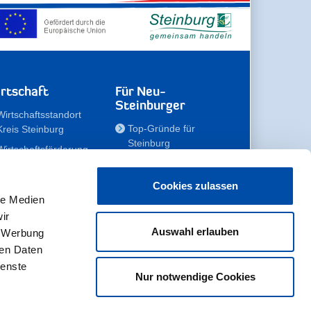
rtschaft
Für Neu-
Steinburger
Wirtschaftsstandort
Top-Gründe für
Kreis Steinburg
Steinburg
Wirtschaftsförderung
Familien
Kompetenzteam
Meine Immobilie
Unternehmen
Cookies zulassen
le Medien
Erholen
Zahlen, Daten,
ir
Fakten
Unsere Rekorde
Auswahl erlauben
, Werbung
Gewerbeflächen
Zukunftskampagne
ren Daten
ienste
Nur notwendige Cookies