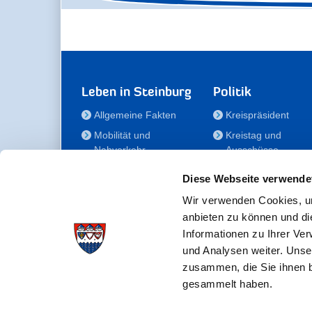
Leben in Steinburg
Politik
Allgemeine Fakten
Kreispräsident
Mobilität und
Kreistag und
Nahverkehr
Ausschüsse
Bauen und Wohnen
Die/Der Beauftragt
Diese Webseite verwende
für Menschen mit
Kultur und Freizeit
Behinderung
Wir verwenden Cookies, um
Familie
anbieten zu können und di
Der
Gesundheit
Informationen zu Ihrer Ve
Kreisseniorenbeirat
und Analysen weiter. Unse
Bildung
Förderstiftung
zusammen, die Sie ihnen b
Fördergesellschaft
gesammelt haben.