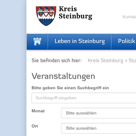
Zur
Zum
Navigation
Inhalt
springen
springen
Kontak
Leben in Steinburg
Politik
Sie befinden sich hier:
Kreis Steinburg
Sta
Veranstaltungen
Bitte geben Sie einen Suchbegriff ein
Monat
Ort