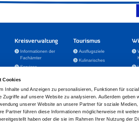
Kreisverwaltung
Tourismus
Wi
Informationen der
Ausflugsziele
Fachämter
Kulinarisches
Services
Aktivitäten in Holstein
e
Karriere und
Unterkünfte
t Cookies
Nachwuchskräfte
Veranstaltungen
 Inhalte und Anzeigen zu personalisieren, Funktionen für sozia
Notdienste
e Zugriffe auf unsere Website zu analysieren. Außerdem geben w
Bekanntmachungen
rwendung unserer Website an unsere Partner für soziale Medien
Formulare/Downloads
re Partner führen diese Informationen möglicherweise mit weite
RSS-Feeds
ereitgestellt haben oder die sie im Rahmen Ihrer Nutzung der D
/Sportförderung