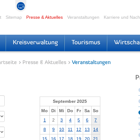
t
Sitemap
Presse & Aktuelles
Veranstaltungen
Karriere und Nac
Kreisverwaltung
Tourismus
Wirtscha
rtseite
Presse & Aktuelles
Veranstaltungen
P
September 2025
Mo
Di
Mi
Do
Fr
Sa
So
1
2
3
4
5
6
7
8
9
10
11
12
13
14
15
16
17
18
19
20
21