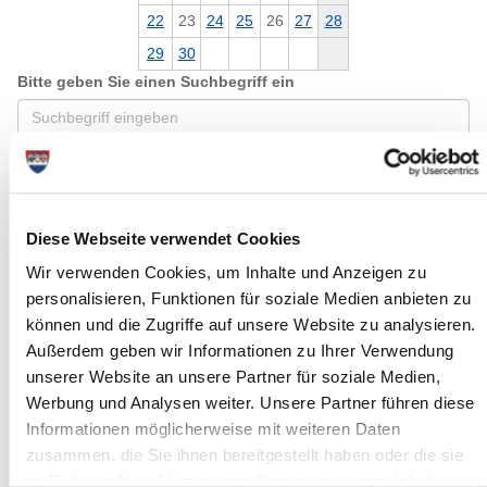
22
23
24
25
26
27
28
29
30
Bitte geben Sie einen Suchbegriff ein
Monat
Diese Webseite verwendet Cookies
Ort
Wir verwenden Cookies, um Inhalte und Anzeigen zu
personalisieren, Funktionen für soziale Medien anbieten zu
können und die Zugriffe auf unsere Website zu analysieren.
Kategorie
Außerdem geben wir Informationen zu Ihrer Verwendung
unserer Website an unsere Partner für soziale Medien,
Werbung und Analysen weiter. Unsere Partner führen diese
Informationen möglicherweise mit weiteren Daten
zusammen, die Sie ihnen bereitgestellt haben oder die sie
im Rahmen Ihrer Nutzung der Dienste gesammelt haben.