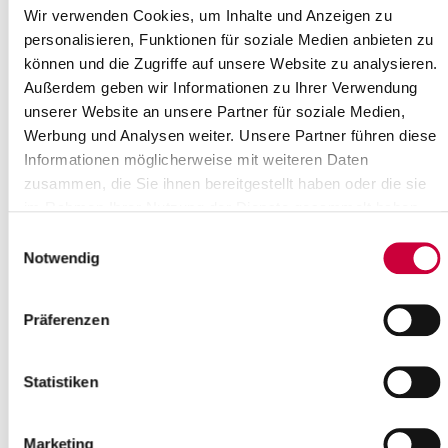
Wir verwenden Cookies, um Inhalte und Anzeigen zu
16
17
18
19
20
21
22
personalisieren, Funktionen für soziale Medien anbieten zu
23
24
25
26
27
28
29
können und die Zugriffe auf unsere Website zu analysieren.
30
Außerdem geben wir Informationen zu Ihrer Verwendung
Bitte geben Sie einen Suchbegriff ein
unserer Website an unsere Partner für soziale Medien,
Werbung und Analysen weiter. Unsere Partner führen diese
Informationen möglicherweise mit weiteren Daten
Monat
zusammen, die Sie ihnen bereitgestellt haben oder die sie
im Rahmen Ihrer Nutzung der Dienste gesammelt haben.
Einwilligungsauswahl
Ort
Notwendig
Präferenzen
Kategorie
Statistiken
Marketing