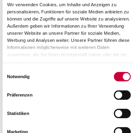
Wir verwenden Cookies, um Inhalte und Anzeigen zu
16
17
18
19
20
21
22
personalisieren, Funktionen für soziale Medien anbieten zu
23
24
25
26
27
28
29
können und die Zugriffe auf unsere Website zu analysieren.
30
Außerdem geben wir Informationen zu Ihrer Verwendung
Bitte geben Sie einen Suchbegriff ein
unserer Website an unsere Partner für soziale Medien,
Werbung und Analysen weiter. Unsere Partner führen diese
Informationen möglicherweise mit weiteren Daten
Monat
zusammen, die Sie ihnen bereitgestellt haben oder die sie
im Rahmen Ihrer Nutzung der Dienste gesammelt haben.
Einwilligungsauswahl
Ort
Notwendig
Präferenzen
Kategorie
Statistiken
Marketing