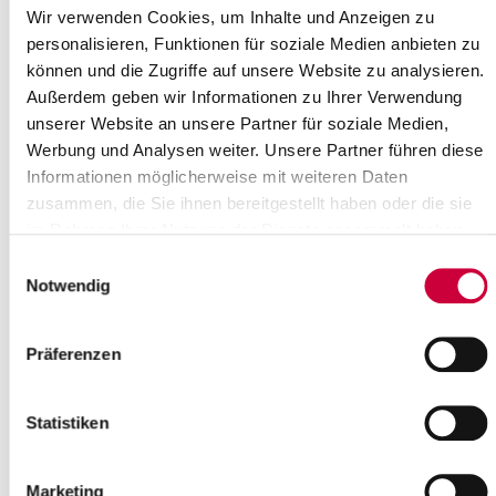
Wir verwenden Cookies, um Inhalte und Anzeigen zu
16
17
18
19
20
21
22
personalisieren, Funktionen für soziale Medien anbieten zu
23
24
25
26
27
28
29
können und die Zugriffe auf unsere Website zu analysieren.
30
Außerdem geben wir Informationen zu Ihrer Verwendung
Bitte geben Sie einen Suchbegriff ein
unserer Website an unsere Partner für soziale Medien,
Werbung und Analysen weiter. Unsere Partner führen diese
Informationen möglicherweise mit weiteren Daten
Monat
zusammen, die Sie ihnen bereitgestellt haben oder die sie
im Rahmen Ihrer Nutzung der Dienste gesammelt haben.
Einwilligungsauswahl
Ort
Notwendig
Präferenzen
Kategorie
Statistiken
Marketing