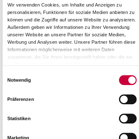
Wir verwenden Cookies, um Inhalte und Anzeigen zu
16
17
18
19
20
21
22
personalisieren, Funktionen für soziale Medien anbieten zu
23
24
25
26
27
28
29
können und die Zugriffe auf unsere Website zu analysieren.
30
Außerdem geben wir Informationen zu Ihrer Verwendung
Bitte geben Sie einen Suchbegriff ein
unserer Website an unsere Partner für soziale Medien,
Werbung und Analysen weiter. Unsere Partner führen diese
Informationen möglicherweise mit weiteren Daten
Monat
zusammen, die Sie ihnen bereitgestellt haben oder die sie
im Rahmen Ihrer Nutzung der Dienste gesammelt haben.
Einwilligungsauswahl
Ort
Notwendig
Präferenzen
Kategorie
Statistiken
Marketing