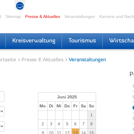
t
Sitemap
Presse & Aktuelles
Veranstaltungen
Karriere und Nac
Kreisverwaltung
Tourismus
Wirtscha
rtseite
Presse & Aktuelles
Veranstaltungen
P
Juni 2025
Mo
Di
Mi
Do
Fr
Sa
So
1
2
3
4
5
6
7
8
9
10
11
12
13
14
15