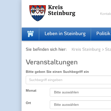
Zur
Zum
Navigation
Inhalt
springen
springen
Kontak
Leben in Steinburg
Politik
Sie befinden sich hier:
Kreis Steinburg
Sta
Veranstaltungen
Bitte geben Sie einen Suchbegriff ein
Monat
Ort