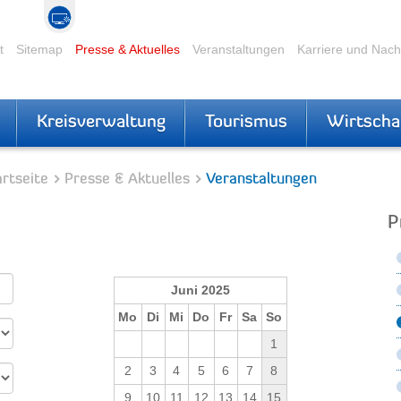
t
Sitemap
Presse & Aktuelles
Veranstaltungen
Karriere und Nac
Kreisverwaltung
Tourismus
Wirtscha
rtseite
Presse & Aktuelles
Veranstaltungen
P
Juni 2025
Mo
Di
Mi
Do
Fr
Sa
So
1
2
3
4
5
6
7
8
9
10
11
12
13
14
15