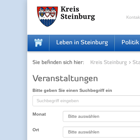
Zur
Zum
Navigation
Inhalt
springen
springen
Kontak
Leben in Steinburg
Politik
Sie befinden sich hier:
Kreis Steinburg
Sta
Veranstaltungen
Bitte geben Sie einen Suchbegriff ein
Monat
Ort