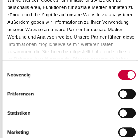
17
18
19
20
21
22
23
personalisieren, Funktionen für soziale Medien anbieten zu
können und die Zugriffe auf unsere Website zu analysieren.
24
25
26
27
28
Außerdem geben wir Informationen zu Ihrer Verwendung
Bitte geben Sie einen Suchbegriff ein
unserer Website an unsere Partner für soziale Medien,
Werbung und Analysen weiter. Unsere Partner führen diese
Informationen möglicherweise mit weiteren Daten
Monat
zusammen, die Sie ihnen bereitgestellt haben oder die sie
im Rahmen Ihrer Nutzung der Dienste gesammelt haben.
Einwilligungsauswahl
Ort
Notwendig
Kategorie
Präferenzen
Statistiken
Marketing