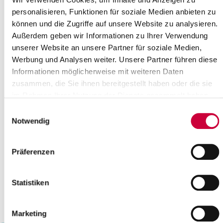
19
20
21
22
23
24
25
personalisieren, Funktionen für soziale Medien anbieten zu
können und die Zugriffe auf unsere Website zu analysieren.
26
27
28
29
30
Außerdem geben wir Informationen zu Ihrer Verwendung
Bitte geben Sie einen Suchbegriff ein
unserer Website an unsere Partner für soziale Medien,
Werbung und Analysen weiter. Unsere Partner führen diese
Informationen möglicherweise mit weiteren Daten
Monat
zusammen, die Sie ihnen bereitgestellt haben oder die sie
im Rahmen Ihrer Nutzung der Dienste gesammelt haben.
Einwilligungsauswahl
Ort
Notwendig
Kategorie
Präferenzen
Statistiken
Marketing