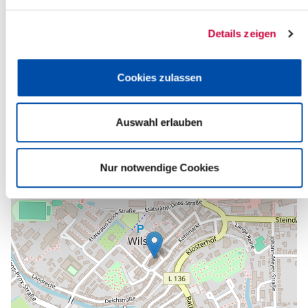
Ev.-Luth. Kirchengemeinde Wilster
Am Markt 12a
Details zeigen
25554 Wilster
Telefon:
+49 4823 255
E-Mail:
kirche-wilster[at]kk-rm.de
Cookies zulassen
Zurück zur Auswahl
Auswahl erlauben
+
-
Nur notwendige Cookies