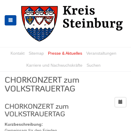
Zur
Zum
Navigation
Inhalt
springen
springen
Kontakt
Sitemap
Presse & Aktuelles
Veranstaltungen
Karriere und Nachwuchskräfte
Suchen
CHORKONZERT zum
VOLKSTRAUERTAG
CHORKONZERT zum
VOLKSTRAUERTAG
Kurzbeschreibung:
Gemeinsam für den Frieden