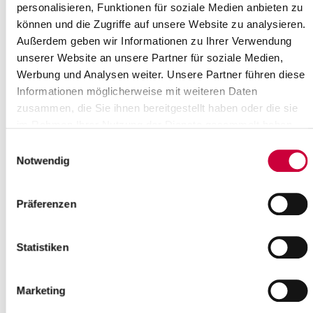
personalisieren, Funktionen für soziale Medien anbieten zu
können und die Zugriffe auf unsere Website zu analysieren.
Außerdem geben wir Informationen zu Ihrer Verwendung
unserer Website an unsere Partner für soziale Medien,
Werbung und Analysen weiter. Unsere Partner führen diese
Informationen möglicherweise mit weiteren Daten
zusammen, die Sie ihnen bereitgestellt haben oder die sie
im Rahmen Ihrer Nutzung der Dienste gesammelt haben.
Einwilligungsauswahl
Notwendig
Präferenzen
Quelle : Ev.-Luth. Kirchengemeinde Wilster
Langbeschreibung
Statistiken
Chor-, Instrumental- und Orgelmusik von Bach, Schubert, Reger,
Barte-Hanssen
Marketing
Quelle