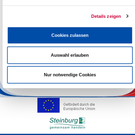
Weiterlesen
Details zeigen
Aktion "Zu gut für den Müll" am
21.08.2025
Cookies zulassen
15.08.2025: Am Donnerstag, den 21.
August 2025 heißt es wieder "Zu gut
Auswahl erlauben
für den Müll" auf dem Wertstoffhof des
Kreises in Itzehoe, Carl-Zeiss-Straße
6....
Nur notwendige Cookies
Weiterlesen