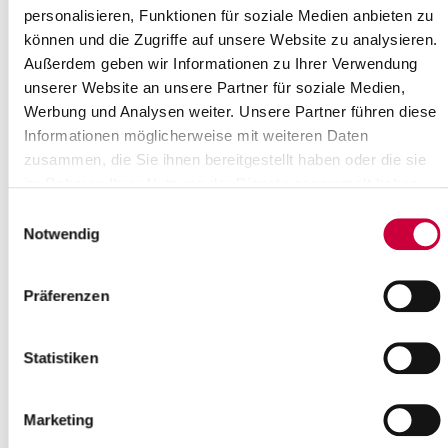
das Newcomer- Casting des Kreises
personalisieren, Funktionen für soziale Medien anbieten zu
Steinburg und geht damit in die erste
können und die Zugriffe auf unsere Website zu analysieren.
Runde...
Außerdem geben wir Informationen zu Ihrer Verwendung
Weiterlesen
unserer Website an unsere Partner für soziale Medien,
Werbung und Analysen weiter. Unsere Partner führen diese
Informationen möglicherweise mit weiteren Daten
zusammen, die Sie ihnen bereitgestellt haben oder die sie
im Rahmen Ihrer Nutzung der Dienste gesammelt haben.
Vernissage „Robert Schad –
Einwilligungsauswahl
BLICKWEIT: Modelle und Zeichnungen“
Notwendig
im Kreismuseum Prinzeßhof
22.08.2025: Feierliche
Präferenzen
Ausstellungseröffnung auf dem Alsen-
Gelände und im Kreismuseum
Prinzeßhof
Statistiken
Das Kreismuseum Prinzeßhof lädt
Marketing
herzlich ein zur...