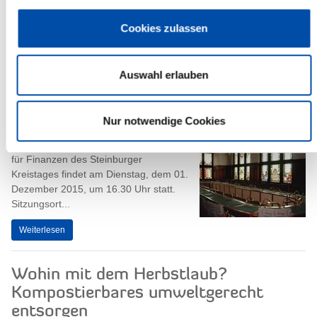
2015, um 18.00 Uhr, findet eine Sitzung
des Umweltschutzausschusses des
Cookies zulassen
Steinburger Kreistages statt.
Sitzungsort ist...
Auswahl erlauben
Weiterlesen
Nur notwendige Cookies
Ausschuss für Finanzen tagt
Die nächste Sitzung des Ausschusses
für Finanzen des Steinburger
Kreistages findet am Dienstag, dem 01.
Dezember 2015, um 16.30 Uhr statt.
Sitzungsort...
Weiterlesen
Wohin mit dem Herbstlaub?
Kompostierbares umweltgerecht
entsorgen