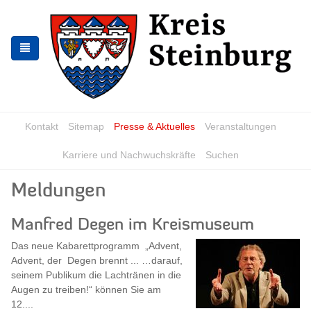
Zur
Zum
Navigation
Inhalt
springen
springen
Kontakt
Sitemap
Presse & Aktuelles
Veranstaltungen
Karriere und Nachwuchskräfte
Suchen
Meldungen
Manfred Degen im Kreismuseum
Das neue Kabarettprogramm „Advent,
Advent, der Degen brennt ... …darauf,
seinem Publikum die Lachtränen in die
Augen zu treiben!“ können Sie am
12....