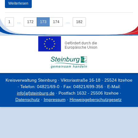
Weiterlesen
1
....
172
173
174
....
182
Kreisverwaltung Steinburg · Viktoriastraße 16-18 · 25524 Itzehoe
· Telefon: 04821/69-0 · Fax: 04821/699-356 · E-Mail:
info[at]steinburg.de
· Postfach 1632 - 25506 Itzehoe ·
Datenschutz
·
Impressum
·
Hinweisgeberschutzgesetz