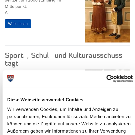
der Zeit um 1800 (Empire) im
MIttelpunkt.
A...
Weiterlesen
Sport-, Schul- und Kulturausschuss
tagt
Der Sport-, Schul- und Kulturausschuss
des Steinburger Kreistages tagt am
Montag, dem 16. November 2015, um
17.00 Uhr. Sitzungsort ist das...
Diese Webseite verwendet Cookies
Weiterlesen
Wir verwenden Cookies, um Inhalte und Anzeigen zu
personalisieren, Funktionen für soziale Medien anbieten zu
Sitzung des Ausschusses für Soziales,
können und die Zugriffe auf unsere Website zu analysieren.
Familie und Gesundheit
Außerdem geben wir Informationen zu Ihrer Verwendung