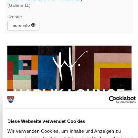
(Galerie 11)
Itzehoe
more info
Thursday, 21.05.2026
Diese Webseite verwendet Cookies
14:00 Uhr - 17:00 Uhr, Itzehoe
Kunstberatung
Wir verwenden Cookies, um Inhalte und Anzeigen zu
(Hablik Lounge)