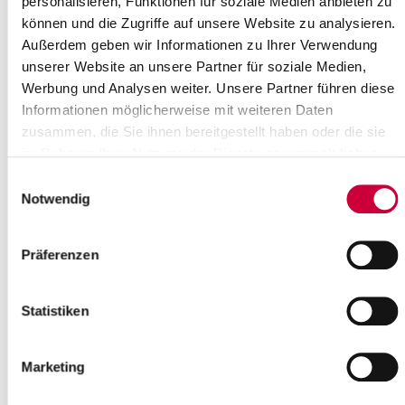
personalisieren, Funktionen für soziale Medien anbieten zu
können und die Zugriffe auf unsere Website zu analysieren.
Itzehoe
Außerdem geben wir Informationen zu Ihrer Verwendung
more info
unserer Website an unsere Partner für soziale Medien,
Werbung und Analysen weiter. Unsere Partner führen diese
Informationen möglicherweise mit weiteren Daten
zusammen, die Sie ihnen bereitgestellt haben oder die sie
im Rahmen Ihrer Nutzung der Dienste gesammelt haben.
Einwilligungsauswahl
Notwendig
Präferenzen
Statistiken
Marketing
Thursday, 21.05.2026