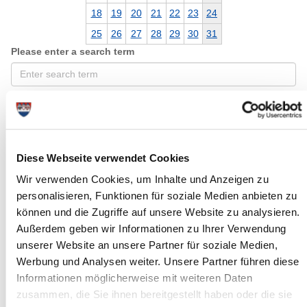
18
19
20
21
22
23
24
25
26
27
28
29
30
31
Please enter a search term
Month
Place
Diese Webseite verwendet Cookies
Wir verwenden Cookies, um Inhalte und Anzeigen zu
personalisieren, Funktionen für soziale Medien anbieten zu
Category
können und die Zugriffe auf unsere Website zu analysieren.
Außerdem geben wir Informationen zu Ihrer Verwendung
unserer Website an unsere Partner für soziale Medien,
Werbung und Analysen weiter. Unsere Partner führen diese
Informationen möglicherweise mit weiteren Daten
zusammen, die Sie ihnen bereitgestellt haben oder die sie