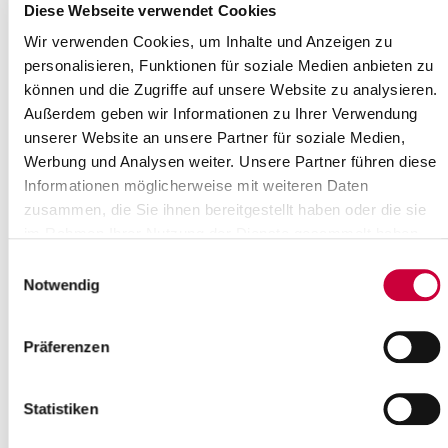
Diese Webseite verwendet Cookies
Wir verwenden Cookies, um Inhalte und Anzeigen zu
personalisieren, Funktionen für soziale Medien anbieten zu
können und die Zugriffe auf unsere Website zu analysieren.
Außerdem geben wir Informationen zu Ihrer Verwendung
unserer Website an unsere Partner für soziale Medien,
Werbung und Analysen weiter. Unsere Partner führen diese
Informationen möglicherweise mit weiteren Daten
Saturday, 04.04.2026
zusammen, die Sie ihnen bereitgestellt haben oder die sie
22:00 Uhr, Glückstadt
im Rahmen Ihrer Nutzung der Dienste gesammelt haben.
Gottesdienst zur Osternacht
Einwilligungsauswahl
(Ev.-Luth. Kirchengemeinde Glückstadt / Elbe)
Notwendig
Glückstadt
more info
Präferenzen
Statistiken