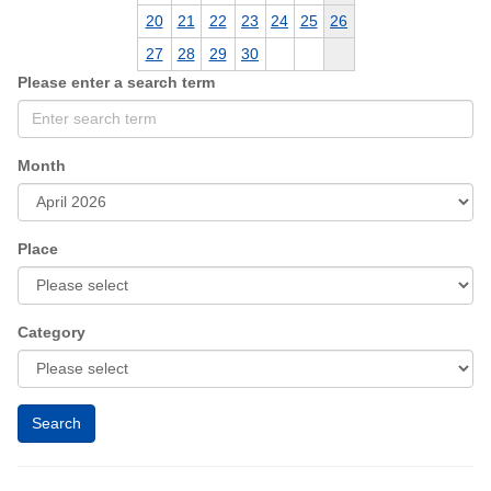
20
21
22
23
24
25
26
27
28
29
30
Please enter a search term
Month
Place
Category