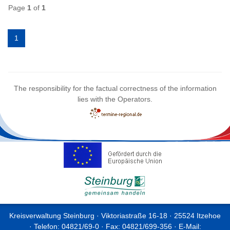
Page
1
of
1
1
The responsibility for the factual correctness of the information
lies with the Operators.
Kreisverwaltung Steinburg · Viktoriastraße 16-18 · 25524 Itzehoe
· Telefon: 04821/69-0 · Fax: 04821/699-356 · E-Mail: