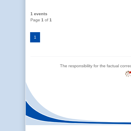
1 events
Page
1
of
1
1
The responsibility for the factual corre