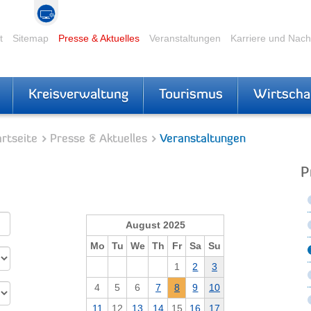
t
Sitemap
Presse & Aktuelles
Veranstaltungen
Karriere und Nac
Kreisverwaltung
Tourismus
Wirtscha
rtseite
Presse & Aktuelles
Veranstaltungen
P
August 2025
Mo
Tu
We
Th
Fr
Sa
Su
1
2
3
4
5
6
7
8
9
10
11
12
13
14
15
16
17