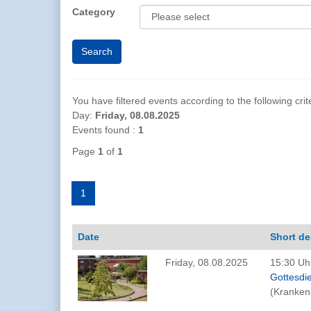
Category
You have filtered events according to the following crite
Day:
Friday, 08.08.2025
Events found :
1
Page
1
of
1
1
Date
Short de
Friday, 08.08.2025
15:30 Uhr
Gottesdi
(Kranken