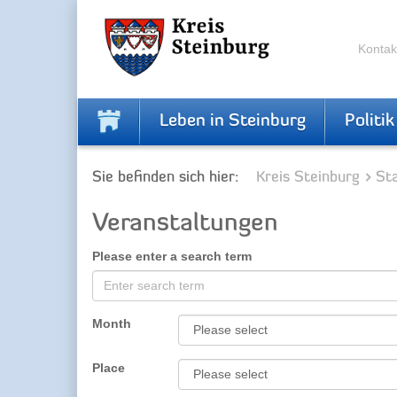
Zur
Zum
Navigation
Inhalt
springen
springen
Kontak
Leben in Steinburg
Politik
Sie befinden sich hier:
Kreis Steinburg
Sta
Veranstaltungen
Please enter a search term
Month
Place