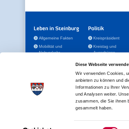
Leben in Steinburg
Politik
Allgemeine Fakten
Kreispräsident
Mobilität und
Kreistag und
Nahverkehr
Ausschüsse
Bauen und Wohnen
Die/Der Beauftragt
Diese Webseite verwende
für Menschen mit
Kultur und Freizeit
Behinderung
Wir verwenden Cookies, um
Familie
anbieten zu können und di
Der
Gesundheit
Informationen zu Ihrer Ve
Kreisseniorenbeirat
und Analysen weiter. Unse
Bildung
Förderstiftung
zusammen, die Sie ihnen b
Fördergesellschaft
gesammelt haben.
Einwilligungsauswahl