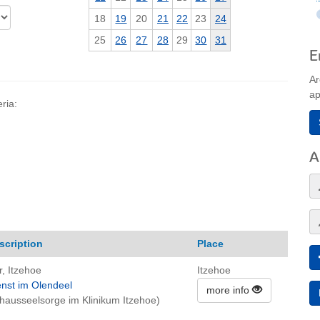
18
19
20
21
22
23
24
25
26
27
28
29
30
31
E
Ar
ap
ria:
A
scription
Place
, Itzehoe
Itzehoe
enst im Olendeel
more info
hausseelsorge im Klinikum Itzehoe)