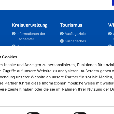
Kreisverwaltung
Tourismus
Wi
Informationen der
Ausflugsziele
Fachämter
Kulinarisches
Services
Aktivitäten in Holstein
e
Karriere und
Unterkünfte
t Cookies
Nachwuchskräfte
Veranstaltungen
 Inhalte und Anzeigen zu personalisieren, Funktionen für sozia
Notdienste
e Zugriffe auf unsere Website zu analysieren. Außerdem geben w
Bekanntmachungen
rwendung unserer Website an unsere Partner für soziale Medien
Formulare/Downloads
re Partner führen diese Informationen möglicherweise mit weite
RSS-Feeds
ereitgestellt haben oder die sie im Rahmen Ihrer Nutzung der D
/Sportförderung