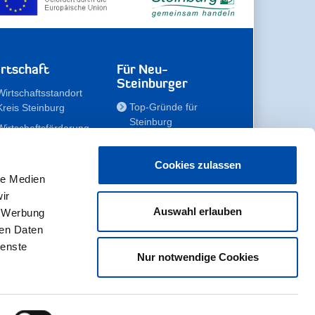
rtschaft
Für Neu-
Steinburger
Wirtschaftsstandort
Top-Gründe für
Kreis Steinburg
Steinburg
Wirtschaftsförderung
Familien
Kompetenzteam
Meine Immobilie
Unternehmen
Cookies zulassen
le Medien
Erholen
Zahlen, Daten,
ir
Fakten
Unsere Rekorde
Auswahl erlauben
, Werbung
Gewerbeflächen
Zukunftskampagne
ren Daten
ienste
Nur notwendige Cookies