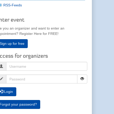
RSS-Feeds
nter event
e you an organizer and want to enter an
pointment? Register Here for FREE!
Sign up for free
ccess for organizers
Login
Forgot your password?