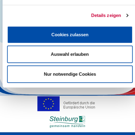
You have filtered events according to the following criteria:
Day:
Sunday, 26.01.2025
Details zeigen
Events found :
0
No search results found, please select a different month,
Cookies zulassen
category, search term, location or other region.
Auswahl erlauben
The responsibility for the factual correctness of the information
lies with the Operators.
Nur notwendige Cookies