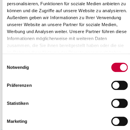
personalisieren, Funktionen für soziale Medien anbieten zu
20
21
22
23
24
25
26
können und die Zugriffe auf unsere Website zu analysieren.
27
28
29
30
31
Außerdem geben wir Informationen zu Ihrer Verwendung
Please enter a search term
unserer Website an unsere Partner für soziale Medien,
Werbung und Analysen weiter. Unsere Partner führen diese
Informationen möglicherweise mit weiteren Daten
Month
zusammen, die Sie ihnen bereitgestellt haben oder die sie
im Rahmen Ihrer Nutzung der Dienste gesammelt haben.
Einwilligungsauswahl
Place
Notwendig
Präferenzen
Category
Statistiken
Marketing