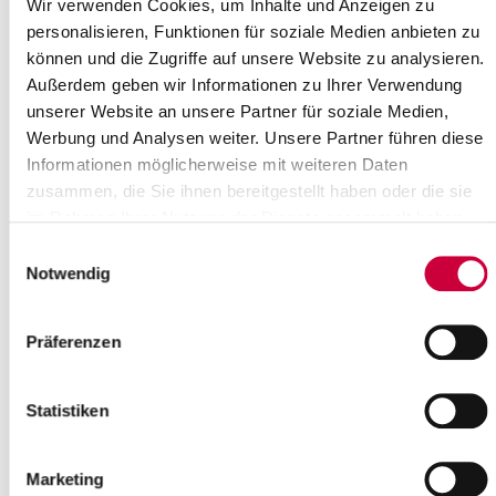
Wir verwenden Cookies, um Inhalte und Anzeigen zu
17
18
19
20
21
22
23
personalisieren, Funktionen für soziale Medien anbieten zu
24
25
26
27
28
29
30
können und die Zugriffe auf unsere Website zu analysieren.
Außerdem geben wir Informationen zu Ihrer Verwendung
31
unserer Website an unsere Partner für soziale Medien,
Please enter a search term
Werbung und Analysen weiter. Unsere Partner führen diese
Informationen möglicherweise mit weiteren Daten
zusammen, die Sie ihnen bereitgestellt haben oder die sie
Month
im Rahmen Ihrer Nutzung der Dienste gesammelt haben.
Einwilligungsauswahl
Notwendig
Place
Präferenzen
Category
Statistiken
Marketing