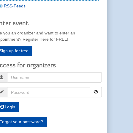
RSS-Feeds
nter event
e you an organizer and want to enter an
pointment? Register Here for FREE!
Sign up for free
ccess for organizers
Login
Forgot your password?