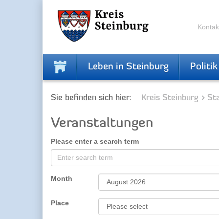
Zur
Zum
Navigation
Inhalt
springen
springen
Kontak
Leben in Steinburg
Politik
Sie befinden sich hier:
Kreis Steinburg
Sta
Veranstaltungen
Please enter a search term
Month
Place