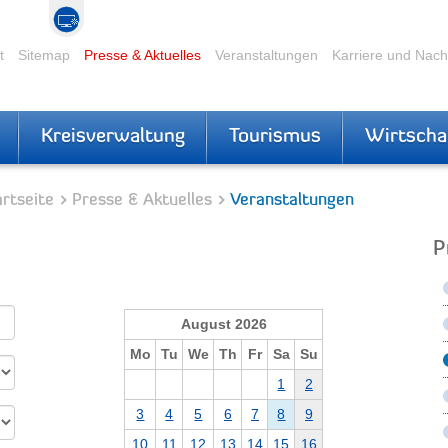
t
Sitemap
Presse & Aktuelles
Veranstaltungen
Karriere und Nac
Kreisverwaltung
Tourismus
Wirtscha
rtseite
Presse & Aktuelles
Veranstaltungen
P
August 2026
Mo
Tu
We
Th
Fr
Sa
Su
1
2
3
4
5
6
7
8
9
10
11
12
13
14
15
16