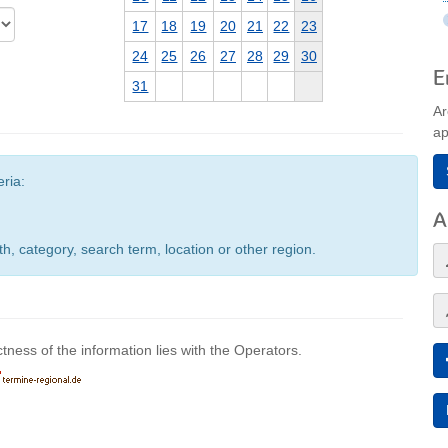
17
18
19
20
21
22
23
24
25
26
27
28
29
30
E
31
Ar
ap
eria:
A
h, category, search term, location or other region.
ctness of the information lies with the Operators.