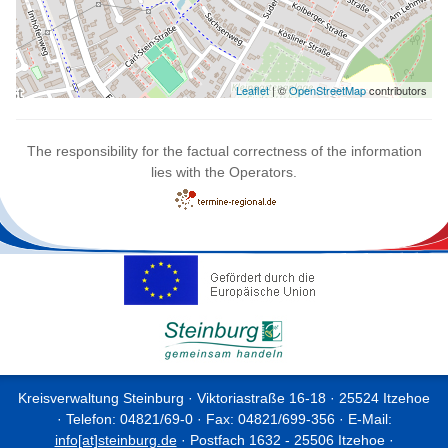
Leaflet
| ©
OpenStreetMap
contributors
The responsibility for the factual correctness of the information
lies with the Operators.
Kreisverwaltung Steinburg · Viktoriastraße 16-18 · 25524 Itzehoe
· Telefon: 04821/69-0 · Fax: 04821/699-356 · E-Mail:
info[at]steinburg.de
· Postfach 1632 - 25506 Itzehoe ·