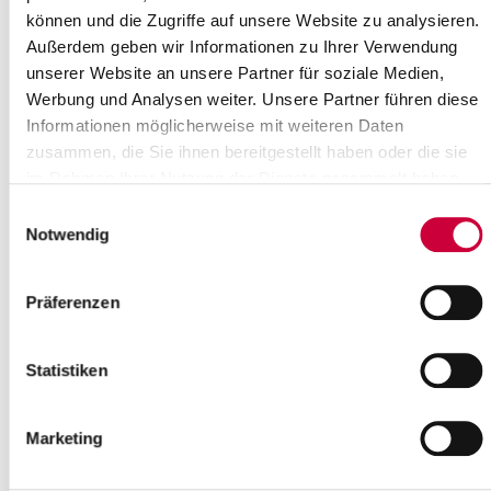
können und die Zugriffe auf unsere Website zu analysieren.
Außerdem geben wir Informationen zu Ihrer Verwendung
unserer Website an unsere Partner für soziale Medien,
Werbung und Analysen weiter. Unsere Partner führen diese
Informationen möglicherweise mit weiteren Daten
zusammen, die Sie ihnen bereitgestellt haben oder die sie
im Rahmen Ihrer Nutzung der Dienste gesammelt haben.
Einwilligungsauswahl
Notwendig
Präferenzen
Statistiken
Source : Rieg
Source
Marketing
Krankenhausseelsorge im Klinikum Itzehoe