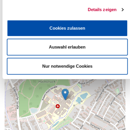
Robert-Koch-Straße 2
25524 Itzehoe
Details zeigen
Phone:
+49 4821 7723990
E-Mail:
M.Rieg[at]kh-itzehoe.de
Cookies zulassen
Back to selection
Auswahl erlauben
+
-
Nur notwendige Cookies