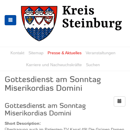
Zur
Zum
Navigation
Inhalt
springen
springen
Kontakt
Sitemap
Presse & Aktuelles
Veranstaltungen
Karriere und Nachwuchskräfte
Suchen
Gottesdienst am Sonntag
Miserikordias Domini
Gottesdienst am Sonntag
Miserikordias Domini
Short Description:
Übertragung auch im Patienten-TV Kanal 49! Die Grünen Damen