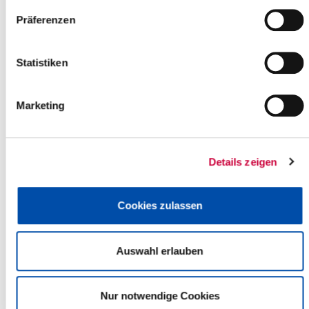
Präferenzen
Statistiken
Marketing
Thursday, 16.10.2025
16:30 Uhr, Itzehoe
Bau- und Verkehrsausschuss - Haushaltsvorgespräch -
Details zeigen
(Kreis Steinburg)
Itzehoe
Cookies zulassen
more info
Auswahl erlauben
1 events
Page
1
of
1
Nur notwendige Cookies