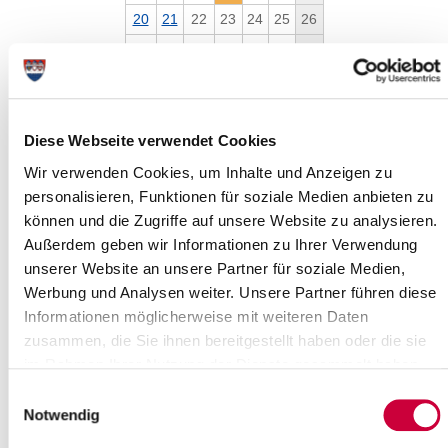
20
21
22
23
24
25
26
27
28
29
30
31
Please enter a search term
Diese Webseite verwendet Cookies
Month
Wir verwenden Cookies, um Inhalte und Anzeigen zu
personalisieren, Funktionen für soziale Medien anbieten zu
können und die Zugriffe auf unsere Website zu analysieren.
Außerdem geben wir Informationen zu Ihrer Verwendung
unserer Website an unsere Partner für soziale Medien,
Werbung und Analysen weiter. Unsere Partner führen diese
You have filtered events according to the following criteria:
Informationen möglicherweise mit weiteren Daten
Day:
Thursday, 16.10.2025
zusammen, die Sie ihnen bereitgestellt haben oder die sie
Events found :
1
im Rahmen Ihrer Nutzung der Dienste gesammelt haben.
Page
1
of
1
Einwilligungsauswahl
Notwendig
1