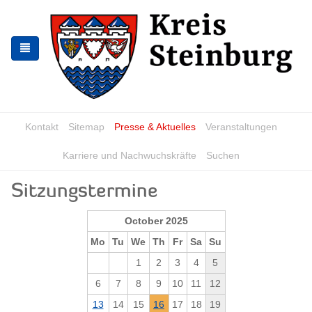
Zur
Zum
Navigation
Inhalt
springen
springen
Kontakt
Sitemap
Presse & Aktuelles
Veranstaltungen
Karriere und Nachwuchskräfte
Suchen
Sitzungstermine
October 2025
Mo
Tu
We
Th
Fr
Sa
Su
1
2
3
4
5
6
7
8
9
10
11
12
13
14
15
16
17
18
19