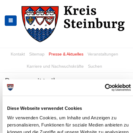
Zur
Zum
Navigation
Inhalt
springen
springen
Kontakt
Sitemap
Presse & Aktuelles
Veranstaltungen
Karriere und Nachwuchskräfte
Suchen
Pressemitteilungen
Geflügelpest im Kreis Steinburg:
Eindämmung weiterhin notwendig
Diese Webseite verwendet Cookies
Itzehoe, 30. Januar 2026 – Aufgrund des anhaltend hohen
Wir verwenden Cookies, um Inhalte und Anzeigen zu
Seuchendrucks, ausgehend von Wildvögeln auf
personalisieren, Funktionen für soziale Medien anbieten zu
Geflügelhaltungen, informieren wir über die...
können und die Zugriffe auf unsere Website zu analysieren.