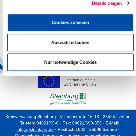
Details zeigen
Read more
Trauerbekundung
Cookies zulassen
Itzehoe, 04.01.2026: Mit tiefer Betroffenheit trauert der Kreis
Steinburg um den Kameraden der Freiwilligen Feuerwehr
Auswahl erlauben
Warringholz und der Freiwilligen...
Read more
Nur notwendige Cookies
Kreisverwaltung Steinburg · Viktoriastraße 16-18 · 25524 Itzehoe
· Telefon: 04821/69-0 · Fax: 04821/699-356 · E-Mail:
info[at]steinburg.de
· Postfach 1632 - 25506 Itzehoe ·
Datenschutz
·
Impressum
·
Hinweisgeberschutzgesetz