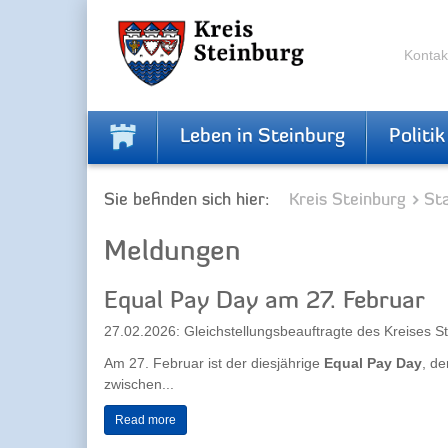
Zur
Zum
Navigation
Inhalt
springen
springen
Kontak
Leben in Steinburg
Politik
Sie befinden sich hier:
Kreis Steinburg
Sta
Meldungen
Equal Pay Day am 27. Februar
27.02.2026: Gleichstellungsbeauftragte des Kreises S
Am 27. Februar ist der diesjährige
Equal Pay Day
, de
zwischen...
Read more