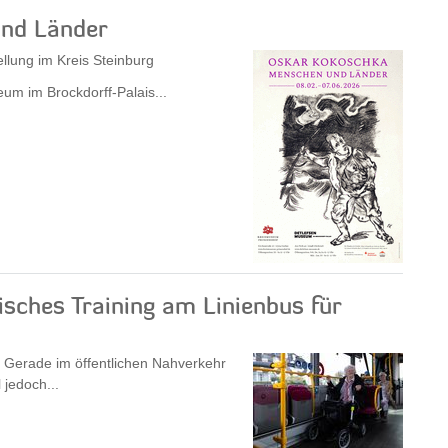
nd Länder
llung im Kreis Steinburg
m im Brockdorff-Palais...
sches Training am Linienbus für
. Gerade im öffentlichen Nahverkehr
jedoch...