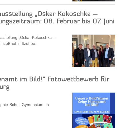
lausstellung „Oskar Kokoschka –
ngszeitraum: 08. Februar bis 07. Juni
ausstellung „Oskar Kokoschka –
zeßhof in Itzehoe...
enamt im Bild!" Fotowettbewerb für
urg
phie-Scholl-Gymnasium, in