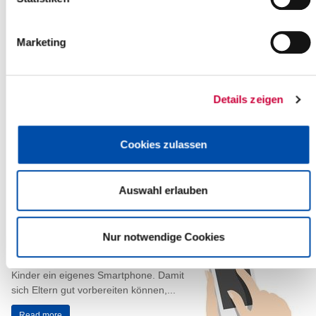
Teilsperrung der Parkflächen bei der
Verkehrsaufsicht
Marketing
26.06.2025: Ab kommenden Dienstag,
dem
01.07.2025
, finden
Ausbesserungsarbeiten an der
Parkdeckbeschichtung bei der
Details zeigen
Verkehrsaufsicht statt.
Die...
Cookies zulassen
Read more
Auswahl erlauben
Das erste Smartphone: Gemeinsam
sicher in die digitale Welt starten
Nur notwendige Cookies
25.06.2025: Mit dem Übergang auf die
weiterführende Schule erhalten viele
Kinder ein eigenes Smartphone. Damit
sich Eltern gut vorbereiten können,...
Read more