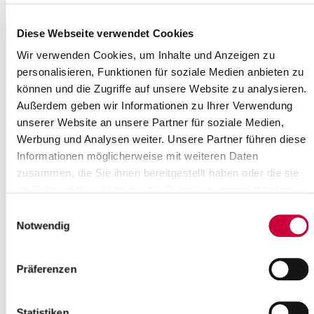
Kulturförderpreises 2024/2025 ein.
Gemeinsam mit einer Begleitperson...
Diese Webseite verwendet Cookies
Read more
Wir verwenden Cookies, um Inhalte und Anzeigen zu
personalisieren, Funktionen für soziale Medien anbieten zu
können und die Zugriffe auf unsere Website zu analysieren.
Sonderausstellung im Kreismuseum
Außerdem geben wir Informationen zu Ihrer Verwendung
Prinzeßhof: Gisela Bührmann -
unserer Website an unsere Partner für soziale Medien,
Lebenswerk 1925-2011
Werbung und Analysen weiter. Unsere Partner führen diese
26.06.2025: Sonderausstellung im
Informationen möglicherweise mit weiteren Daten
Kreismuseum Prinzeßhof
vom 29. Juni
zusammen, die Sie ihnen bereitgestellt haben oder die sie
bis 24. August 2025
im Rahmen Ihrer Nutzung der Dienste gesammelt haben.
Einwilligungsauswahl
Anlässlich des 100. Geburtstags der
Notwendig
Hamburger Künstlerin...
Read more
Präferenzen
Statistiken