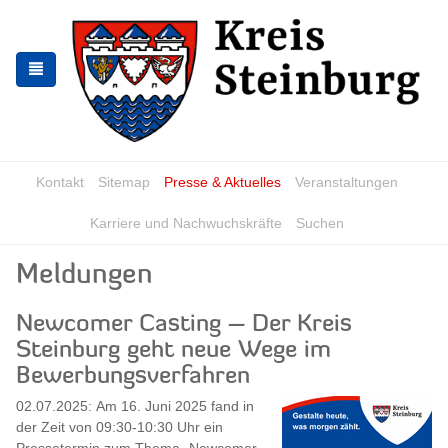
Zur
Zum
Navigation
Inhalt
springen
springen
Kontakt
Sitemap
Presse & Aktuelles
Veranstaltungen
Karriere und Nachwuchskräfte
Suchen
Meldungen
Newcomer Casting – Der Kreis
Steinburg geht neue Wege im
Bewerbungsverfahren
02.07.2025: Am 16. Juni 2025 fand in
der Zeit von 09:30-10:30 Uhr ein