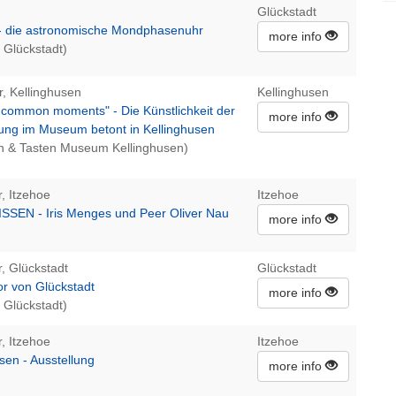
Glückstadt
e- die astronomische Mondphasenuhr
more info
 Glückstadt)
r, Kellinghusen
Kellinghusen
ncommon moments" - Die Künstlichkeit der
more info
rung im Museum betont in Kellinghusen
n & Tasten Museum Kellinghusen)
, Itzehoe
Itzehoe
SEN - Iris Menges und Peer Oliver Nau
more info
, Glückstadt
Glückstadt
or von Glückstadt
more info
 Glückstadt)
, Itzehoe
Itzehoe
en - Ausstellung
more info