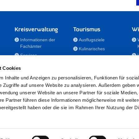
Kreisverwaltung
Tourismus
Wi
Informationen der
Ausflugsziele
Fachämter
Kulinarisches
Services
Aktivitäten in Holstein
e
Karriere und
Unterkünfte
t Cookies
Nachwuchskräfte
Veranstaltungen
 Inhalte und Anzeigen zu personalisieren, Funktionen für sozia
Notdienste
e Zugriffe auf unsere Website zu analysieren. Außerdem geben w
Bekanntmachungen
rwendung unserer Website an unsere Partner für soziale Medien
Formulare/Downloads
re Partner führen diese Informationen möglicherweise mit weite
RSS-Feeds
ereitgestellt haben oder die sie im Rahmen Ihrer Nutzung der D
/Sportförderung
 25524 Itzehoe · Telefon: 04821/69-0 · Fax: 04821/699-356 · E-Mail:
in