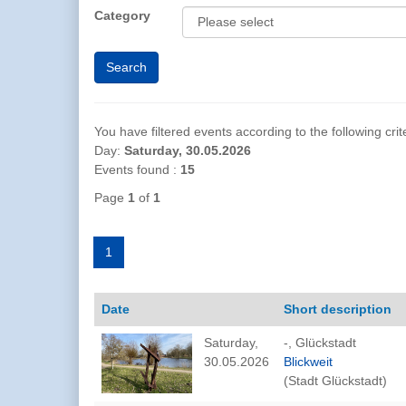
Category
You have filtered events according to the following crite
Day:
Saturday, 30.05.2026
Events found :
15
Page
1
of
1
1
Date
Short description
Saturday,
-, Glückstadt
30.05.2026
Blickweit
(Stadt Glückstadt)