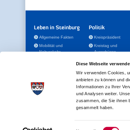
Leben in Steinburg
Politik
Allgemeine Fakten
Kreispräsident
Mobilität und
Kreistag und
Nahverkehr
Ausschüsse
Bauen und Wohnen
Die/Der Beauftragt
Diese Webseite verwende
für Menschen mit
Kultur und Freizeit
Behinderung
Wir verwenden Cookies, um
Familie
anbieten zu können und di
Der
Gesundheit
Informationen zu Ihrer Ve
Kreisseniorenbeirat
und Analysen weiter. Unse
Bildung
Förderstiftung
zusammen, die Sie ihnen b
Fördergesellschaft
gesammelt haben.
Einwilligungsauswahl
Kreisverwaltung Steinburg · Viktoriastraße 16-18 ·