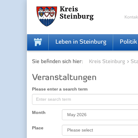
Skip
Skip
to
to
the
the
Kontak
navigation
content
Leben in Steinburg
Politik
Sie befinden sich hier:
Kreis Steinburg
Sta
Veranstaltungen
Please enter a search term
Month
Place