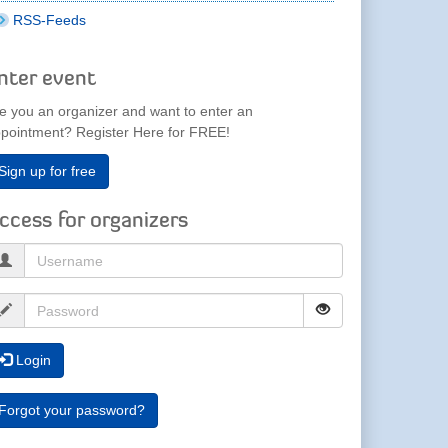
RSS-Feeds
nter event
e you an organizer and want to enter an
pointment? Register Here for FREE!
Sign up for free
ccess for organizers
Login
Forgot your password?