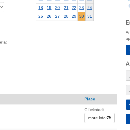
18
19
20
21
22
23
24
25
26
27
28
29
30
31
E
Ar
ap
ria:
A
Place
Glückstadt
more info