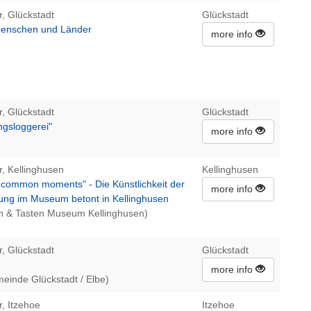
r, Glückstadt
Glückstadt
Menschen und Länder
more info
r, Glückstadt
Glückstadt
ngsloggerei"
more info
r, Kellinghusen
Kellinghusen
ncommon moments" - Die Künstlichkeit der
more info
rung im Museum betont in Kellinghusen
n & Tasten Museum Kellinghusen)
r, Glückstadt
Glückstadt
more info
meinde Glückstadt / Elbe)
r, Itzehoe
Itzehoe