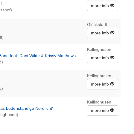
f
more info
sshof)
t
Glückstadt
more info
t)
Kellinghusen
and feat. Dani Wilde & Krissy Matthews
more info
d)
Kellinghusen
more info
d)
Kellinghusen
as bodenständige Nordlicht“
more info
linghusen)