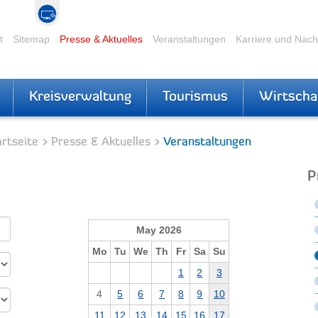
t
Sitemap
Presse & Aktuelles
Veranstaltungen
Karriere und Nac
Kreisverwaltung
Tourismus
Wirtscha
rtseite
Presse & Aktuelles
Veranstaltungen
P
May 2026
Mo
Tu
We
Th
Fr
Sa
Su
1
2
3
4
5
6
7
8
9
10
11
12
13
14
15
16
17