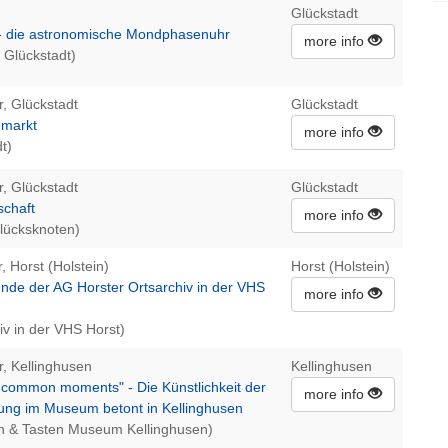
Glückstadt
e- die astronomische Mondphasenuhr
more info
 Glückstadt)
r, Glückstadt
Glückstadt
nmarkt
more info
t)
r, Glückstadt
Glückstadt
schaft
more info
lücksknoten)
, Horst (Holstein)
Horst (Holstein)
unde der AG Horster Ortsarchiv in der VHS
more info
iv in der VHS Horst)
r, Kellinghusen
Kellinghusen
ncommon moments" - Die Künstlichkeit der
more info
rung im Museum betont in Kellinghusen
n & Tasten Museum Kellinghusen)