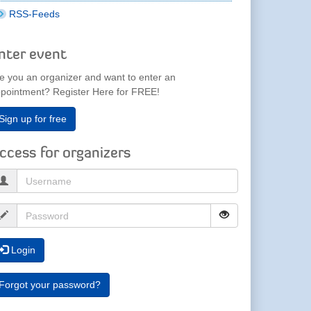
RSS-Feeds
nter event
e you an organizer and want to enter an
pointment? Register Here for FREE!
Sign up for free
ccess for organizers
Login
Forgot your password?