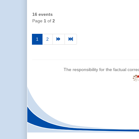
16 events
Page
1
of
2
1
2
The responsibility for the factual corre