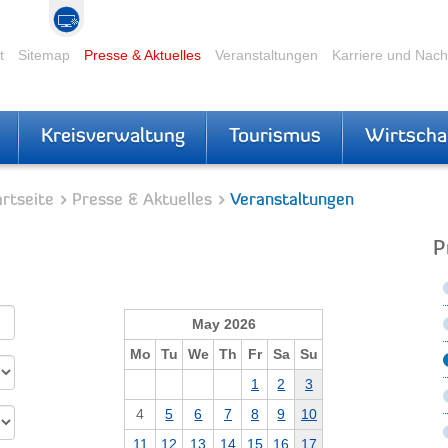
t
Sitemap
Presse & Aktuelles
Veranstaltungen
Karriere und Nac
Kreisverwaltung
Tourismus
Wirtscha
rtseite
Presse & Aktuelles
Veranstaltungen
P
May 2026
Mo
Tu
We
Th
Fr
Sa
Su
1
2
3
4
5
6
7
8
9
10
11
12
13
14
15
16
17