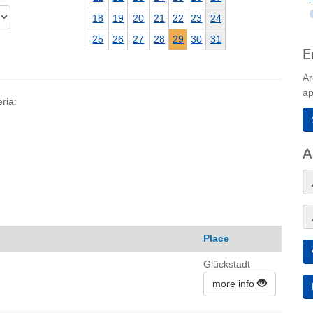
18
19
20
21
22
23
24
25
26
27
28
29
30
31
E
Ar
ap
ria:
A
Place
Glückstadt
more info