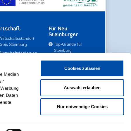
rtschaft
Für Neu-
Steinburger
Wirtschaftsstandort
Top-Gründe für
Kreis Steinburg
Steinburg
Wirtschaftsförderung
Familien
Kompetenzteam
Meine Immobilie
Unternehmen
Cookies zulassen
le Medien
Erholen
Zahlen, Daten,
ir
Fakten
Unsere Rekorde
Auswahl erlauben
, Werbung
Gewerbeflächen
Zukunftskampagne
ren Daten
ienste
Nur notwendige Cookies