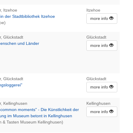
r, Itzehoe
Itzehoe
n der Stadtbibliothek Itzehoe
more info
hoe)
r, Glückstadt
Glückstadt
Menschen und Länder
more info
r, Glückstadt
Glückstadt
ngsloggerei"
more info
r, Kellinghusen
Kellinghusen
ncommon moments" - Die Künstlichkeit der
more info
rung im Museum betont in Kellinghusen
n & Tasten Museum Kellinghusen)