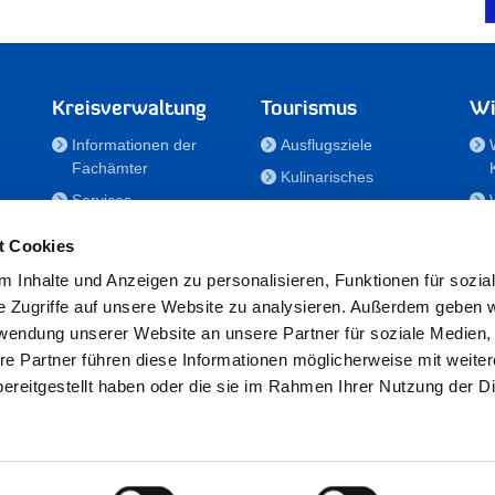
Kreisverwaltung
Tourismus
Wi
Informationen der
Ausflugsziele
Fachämter
Kulinarisches
Services
Aktivitäten in Holstein
e
Karriere und
Unterkünfte
t Cookies
Nachwuchskräfte
Veranstaltungen
 Inhalte und Anzeigen zu personalisieren, Funktionen für sozia
Notdienste
e Zugriffe auf unsere Website zu analysieren. Außerdem geben w
Bekanntmachungen
rwendung unserer Website an unsere Partner für soziale Medien
Formulare/Downloads
re Partner führen diese Informationen möglicherweise mit weite
RSS-Feeds
ereitgestellt haben oder die sie im Rahmen Ihrer Nutzung der D
/Sportförderung