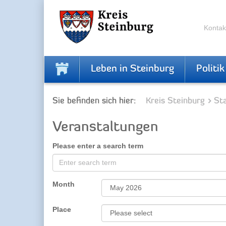
Skip
Skip
to
to
the
the
Kontak
navigation
content
Leben in Steinburg
Politik
Sie befinden sich hier:
Kreis Steinburg
Sta
Veranstaltungen
Please enter a search term
Month
Place