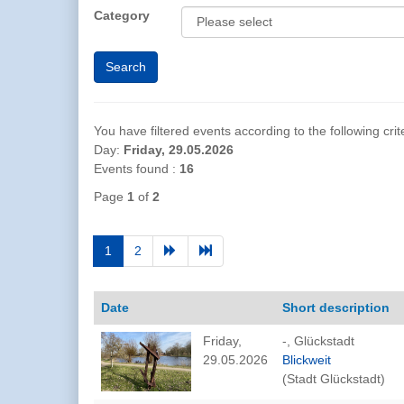
Category
You have filtered events according to the following crite
Day:
Friday, 29.05.2026
Events found :
16
Page
1
of
2
1
2
Date
Short description
Friday,
-, Glückstadt
29.05.2026
Blickweit
(Stadt Glückstadt)