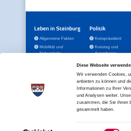
Leben in Steinburg
Politik
Allgemeine Fakten
Kreispräsident
Mobilität und
Kreistag und
Nahverkehr
Ausschüsse
Bauen und Wohnen
Die/Der Beauftragt
Diese Webseite verwende
für Menschen mit
Kultur und Freizeit
Behinderung
Wir verwenden Cookies, um
Familie
anbieten zu können und di
Der
Gesundheit
Informationen zu Ihrer Ve
Kreisseniorenbeirat
und Analysen weiter. Unse
Bildung
Förderstiftung
zusammen, die Sie ihnen b
Fördergesellschaft
gesammelt haben.
Einwilligungsauswahl