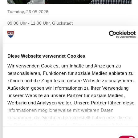
Tuesday, 26.05.2026
09:00 Uhr - 11:00 Uhr, Glückstadt
Frühstück in Gemeinschaft
(Begegnungsstätte Glücksknoten)
Glückstadt
Diese Webseite verwendet Cookies
more info
Wir verwenden Cookies, um Inhalte und Anzeigen zu
personalisieren, Funktionen für soziale Medien anbieten zu
können und die Zugriffe auf unsere Website zu analysieren.
Außerdem geben wir Informationen zu Ihrer Verwendung
unserer Website an unsere Partner für soziale Medien,
Werbung und Analysen weiter. Unsere Partner führen diese
Informationen möglicherweise mit weiteren Daten
Tuesday, 26.05.2026
zusammen, die Sie ihnen bereitgestellt haben oder die sie
im Rahmen Ihrer Nutzung der Dienste gesammelt haben.
10:00 Uhr - 13:00 Uhr, Kellinghusen
Sonderaustellung "uncommon moments" - Die Künstlichkeit
Einwilligungsauswahl