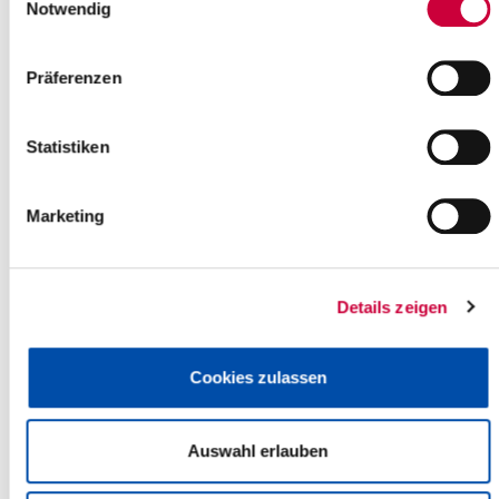
der natürlichen Inszenierung im Museum betont in
Notwendig
Kellinghusen
(Museum betont - Ton & Tasten Museum Kellinghusen)
Präferenzen
Kellinghusen
more info
Statistiken
Marketing
Details zeigen
Cookies zulassen
Auswahl erlauben