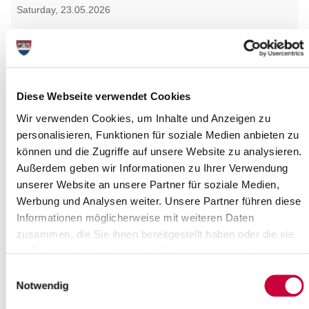
Saturday, 23.05.2026
11:00 Uhr - 14:00 Uhr, Itzehoe
aus dem Leben gerissen - Ausstellung
(Galerie 11)
Itzehoe
Diese Webseite verwendet Cookies
more info
Wir verwenden Cookies, um Inhalte und Anzeigen zu
personalisieren, Funktionen für soziale Medien anbieten zu
können und die Zugriffe auf unsere Website zu analysieren.
Außerdem geben wir Informationen zu Ihrer Verwendung
unserer Website an unsere Partner für soziale Medien,
Werbung und Analysen weiter. Unsere Partner führen diese
Informationen möglicherweise mit weiteren Daten
zusammen, die Sie ihnen bereitgestellt haben oder die sie
Saturday, 23.05.2026
im Rahmen Ihrer Nutzung der Dienste gesammelt haben.
12:00 Uhr, Hohenlockstedt
Einwilligungsauswahl
Essen in Gemeinschaft
Notwendig
(Ev.-Luth. Kirchengemeinde Hohenlockstedt)